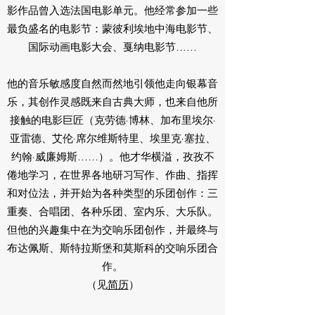
影作品曾入选法国电影单元。他经常参加一些
最负盛名的电影节：蒙彼利埃地中海电影节、
国际动画电影大会、戛纳电影节……
他的音乐敏感度自然而然地引领他走向银幕音
乐，其创作灵感既来自古典大师，也来自他所
接触的电影巨匠（克劳德·博林、加布里埃尔·
亚雷德、艾伦·席尔维斯特里、埃里克·塞拉、
约翰·威廉姆斯……）。他才华横溢，孜孜不
倦地学习，在世界各地研习写作、作曲、指挥
和对位法，并开始为各种类型的乐团创作：三
重奏、合唱团、各种乐团、室内乐、大乐队。
但他的兴趣集中在为交响乐团创作，并最终与
布达佩斯、斯特拉斯堡和莫斯科的交响乐团合
作。
（见
简历
）