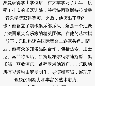
罗曼获得学士学位后，在大学学习了几年，接
受了扎实的乐器训练，并很快回到斯特拉斯堡
音乐学院获得奖项。之后，他迈出了新的一
步：他创立了胡椒俱乐部乐队，这是一个汇聚
了法国顶尖音乐家的精英团体。在他的艺术指
导下，乐队迅速在国际舞台上崭露头角。随
后，他与众多知名品牌合作，包括达索、迪士
尼、索菲特酒店、伊斯坦布尔纳尔迪斯爵士俱
乐部、丽兹酒店、迪拜罗塔纳酒店……乐队的
所有视频均由罗曼制作、导演和剪辑，展现了
敏锐的洞察力和丰富的艺术潜力。
（参见
Pepper Club 乐队
）
但2018年，一个决定性的转折点出现了：他被
紧急聘请，参与斯特拉斯堡天顶音乐厅的一场
大型迪士尼演出。他接任艺术总监，出色地完
成了这项挑战。这场演出在7000名观众面前成
功上演，标志着一场持续至今的冒险之旅的开