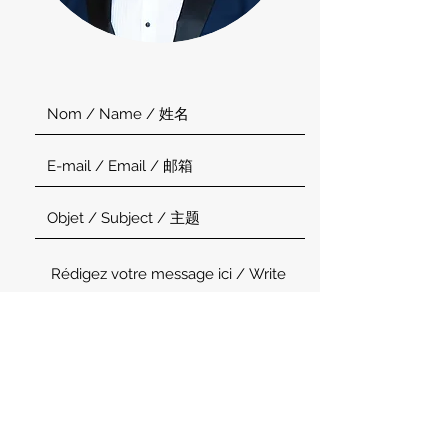
Envoyer / Send / 发送